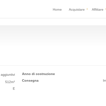
Home
Acquistare
Affittare
Anno di costruzione
 aggiuntivi
Consegna
I
512m²
E